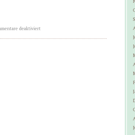
mentare deaktiviert
J
J
A
J
J