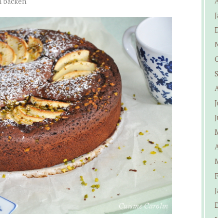
n backen.
J
J
J
A
J