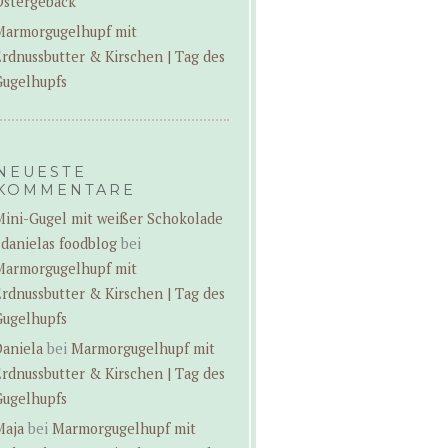
Ostergebäck
Marmorgugelhupf mit
rdnussbutter & Kirschen | Tag des
Gugelhupfs
NEUESTE
KOMMENTARE
Mini-Gugel mit weißer Schokolade
 danielas foodblog
bei
Marmorgugelhupf mit
rdnussbutter & Kirschen | Tag des
Gugelhupfs
Daniela
bei
Marmorgugelhupf mit
rdnussbutter & Kirschen | Tag des
Gugelhupfs
Maja
bei
Marmorgugelhupf mit