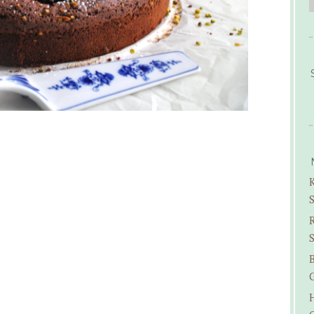
K
S
B
G
H