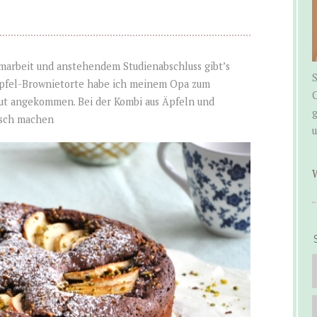
marbeit und anstehendem Studienabschluss gibt’s
S
 Apfel-Brownietorte habe ich meinem Opa zum
C
gut angekommen. Bei der Kombi aus Äpfeln und
g
lsch machen
W