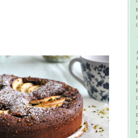
E
|
E
E