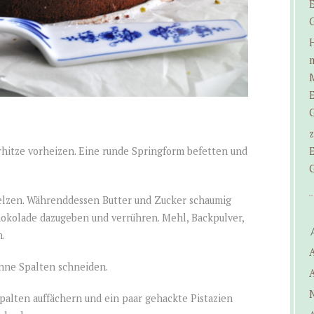
E
m
E
z
rhitze vorheizen. Eine runde Springform befetten und
E
lzen. Währenddessen Butter und Zucker schaumig
hokolade dazugeben und verrühren. Mehl, Backpulver,
.
A
ünne Spalten schneiden.
A
spalten auffächern und ein paar gehackte Pistazien