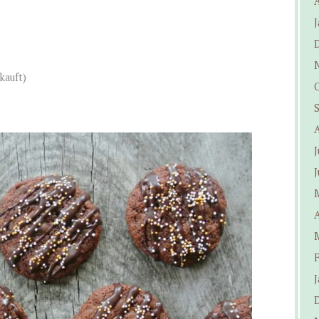
J
kauft)
J
J
A
J