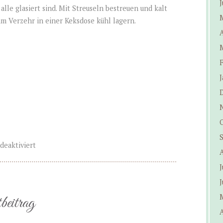
J
lle glasiert sind. Mit Streuseln bestreuen und kalt
 zum Verzehr in einer Keksdose kühl lagern.
A
J
eaktiviert
J
J
beitrag
A