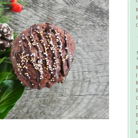
E
|
E
E