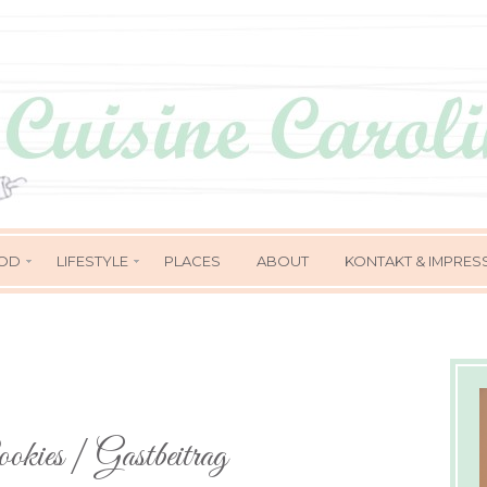
OD
LIFESTYLE
PLACES
ABOUT
KONTAKT & IMPRES
okies | Gastbeitrag