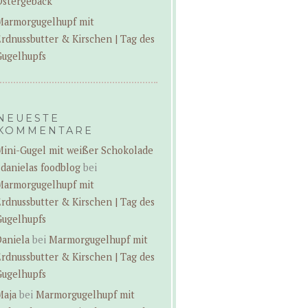
Ostergebäck
Marmorgugelhupf mit
rdnussbutter & Kirschen | Tag des
Gugelhupfs
NEUESTE
KOMMENTARE
Mini-Gugel mit weißer Schokolade
 danielas foodblog
bei
Marmorgugelhupf mit
rdnussbutter & Kirschen | Tag des
Gugelhupfs
Daniela
bei
Marmorgugelhupf mit
rdnussbutter & Kirschen | Tag des
Gugelhupfs
Maja
bei
Marmorgugelhupf mit