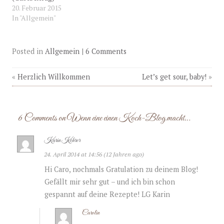
i
i
i
20. Februar 2015
l
l
c
e
e
k
In "Allgemein"
n
n
e
(
(
n
W
W
(
i
i
W
r
r
i
Posted in
Allgemein
|
6 Comments
d
d
r
i
i
d
n
n
i
n
n
n
«
Herzlich Willkommen
Let’s get sour, baby!
»
e
e
n
u
u
e
e
e
u
m
m
e
F
F
m
e
e
F
n
n
e
6 Comments on Wenn eine einen Koch-Blog macht…
s
s
n
t
t
s
e
e
t
r
r
e
Karin Kehrer
g
g
r
e
e
g
24. April 2014 at 14:56 (12 Jahren ago)
ö
ö
e
f
f
ö
f
f
f
Hi Caro, nochmals Gratulation zu deinem Blog!
n
n
f
e
e
n
Gefällt mir sehr gut – und ich bin schon
t
t
e
)
)
t
gespannt auf deine Rezepte! LG Karin
)
Carolin