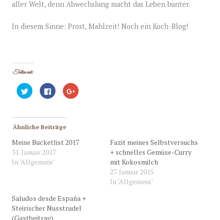
aller Welt, denn Abwechslung macht das Leben bunter.
In diesem Sinne: Prost, Mahlzeit! Noch ein Koch-Blog!
Teilen mit:
K
K
Z
l
l
u
i
i
m
c
c
T
k
k
e
,
,
i
u
u
l
Ähnliche Beiträge
m
m
e
ü
a
n
Meine Bucketlist 2017
Fazit meines Selbstversuchs
b
u
a
e
f
u
31. Januar 2017
+ schnelles Gemüse-Curry
r
F
f
T
a
G
In "Allgemein"
mit Kokosmilch
w
c
o
27. Januar 2015
i
e
o
t
b
g
In "Allgemein"
t
o
l
e
o
e
r
k
+
Saludos desde España +
z
z
a
u
u
n
Steirischer Nusstrudel
t
t
k
(Gastbeitrag)
e
e
l