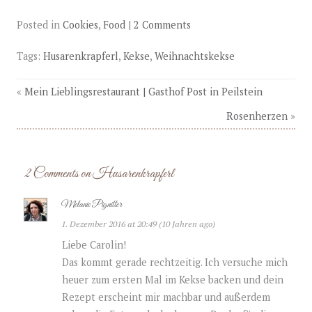
e
e
k
n
n
e
(
(
n
Posted in
Cookies
,
Food
|
2 Comments
W
W
(
i
i
W
r
r
i
d
d
r
Tags:
Husarenkrapferl
,
Kekse
,
Weihnachtskekse
i
i
d
n
n
i
n
n
n
e
e
n
«
Mein Lieblingsrestaurant | Gasthof Post in Peilstein
u
u
e
e
e
u
m
m
e
Rosenherzen
»
F
F
m
e
e
F
n
n
e
s
s
n
t
t
s
e
e
t
2 Comments on Husarenkrapferl
r
r
e
g
g
r
e
e
g
ö
ö
e
Melanie Pignitter
f
f
ö
f
f
f
n
n
f
1. Dezember 2016 at 20:49 (10 Jahren ago)
e
e
n
t
t
e
Liebe Carolin!
)
)
t
)
Das kommt gerade rechtzeitig. Ich versuche mich
heuer zum ersten Mal im Kekse backen und dein
Rezept erscheint mir machbar und außerdem